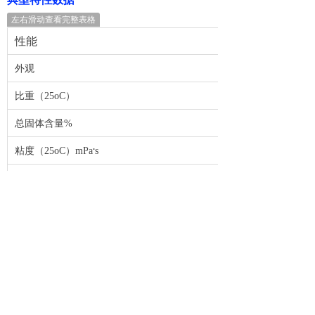
左右滑动查看完整表格
性能
外观
比重（
25
o
C
）
总固体含量
%
.
粘度（
25
o
C
）
mPa
s
稀释（如需要时，但不可用于食品）
注） 典型特性数据不可作为产品标准。请与
MOMENTIVE公司联系可获得产品规格和技术支
持。